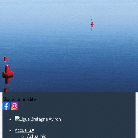
Exporter les lignes sélectionnées
Exporter toutes les colonnes
Exporter uniquement les colonnes affichées
Menu
<
>
Actualités
calendriers sportifs (LBA, FFA, WR)
Nous contacter
fb Streaming en direct
Ajoutez un logo, un bouton, des réseaux sociaux
Cliquez pour éditer
Accueil
▴
▾
Actualités