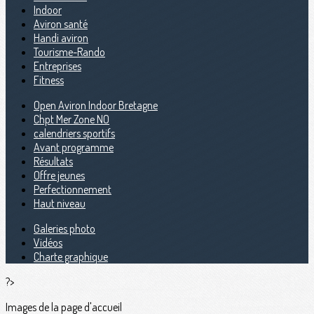
Indoor
Aviron santé
Handi aviron
Tourisme-Rando
Entreprises
Fitness
Open Aviron Indoor Bretagne
Chpt Mer Zone NO
calendriers sportifs
Avant programme
Résultats
Offre jeunes
Perfectionnement
Haut niveau
Galeries photo
Vidéos
Charte graphique
?>
Images de la page d'accueil