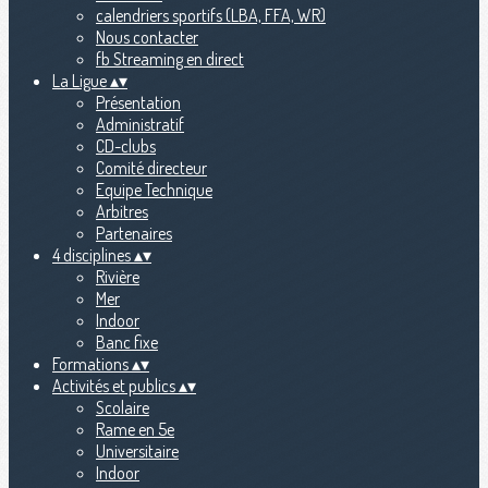
calendriers sportifs (LBA, FFA, WR)
Nous contacter
fb Streaming en direct
La Ligue
▴
▾
Présentation
Administratif
CD-clubs
Comité directeur
Equipe Technique
Arbitres
Partenaires
4 disciplines
▴
▾
Rivière
Mer
Indoor
Banc fixe
Formations
▴
▾
Activités et publics
▴
▾
Scolaire
Rame en 5e
Universitaire
Indoor