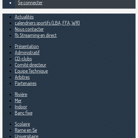
Se connecter
Actualités
calendriers sportifs (LBA, FFA, WR)
Nous contacter
fb Streaming en direct
Présentation
Administratif
CD-clubs
Comité directeur
Equipe Technique
Arbitres
Partenaires
Rivière
Mer
Indoor
Banc fixe
Scolaire
Rame en 5e
Universitaire