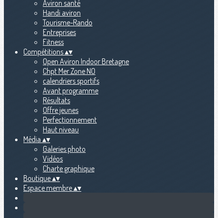
Aviron santé
Handi aviron
Tourisme-Rando
Entreprises
Fitness
Compétitions
▴
▾
Open Aviron Indoor Bretagne
Chpt Mer Zone NO
calendriers sportifs
Avant programme
Résultats
Offre jeunes
Perfectionnement
Haut niveau
Média
▴
▾
Galeries photo
Vidéos
Charte graphique
Boutique
▴
▾
Espace membre
▴
▾