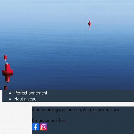
Exporter les lignes sélectionnées
Exporter toutes les colonnes
Exporter uniquement les colonnes affichées
Menu
<
>
Open Aviron Indoor Bretagne
Chpt Mer Zone NO
calendriers sportifs
Avant programme
Résultats
Offre jeunes
Perfectionnement
Haut niveau
Ajoutez un logo, un bouton, des réseaux sociaux
Cliquez pour éditer