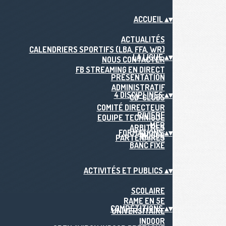
ACCUEIL
▴
▾
ACTUALITÉS
CALENDRIERS SPORTIFS (LBA, FFA, WR)
LA LIGUE
▴
▾
NOUS CONTACTER
FB STREAMING EN DIRECT
PRÉSENTATION
ADMINISTRATIF
4 DISCIPLINES
▴
▾
CD-CLUBS
COMITÉ DIRECTEUR
RIVIÈRE
EQUIPE TECHNIQUE
MER
ARBITRES
FORMATIONS
▴
▾
INDOOR
PARTENAIRES
BANC FIXE
ACTIVITÉS ET PUBLICS
▴
▾
SCOLAIRE
RAME EN 5E
COMPÉTITIONS
▴
▾
UNIVERSITAIRE
INDOOR