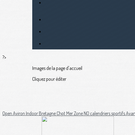
?>
Images de la page d'accueil
Cliquez pour éditer
Open Aviron Indoor Bretagne
Chpt Mer Zone NO
calendriers sportifs
Ava