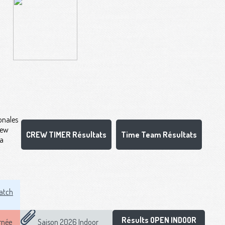
onales
rew
CREW TIMER Résultats
Time Team Résultats
la
atch
Résults OPEN INDOOR
rnée
Saison 2026 Indoor