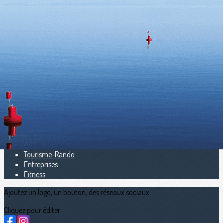
Exporter les lignes sélectionnées
Exporter toutes les colonnes
Exporter uniquement les colonnes affichées
Menu
<
>
Scolaire
Rame en 5e
Universitaire
Indoor
Aviron santé
Handi aviron
Tourisme-Rando
Entreprises
Fitness
Ajoutez un logo, un bouton, des réseaux sociaux
Cliquez pour éditer