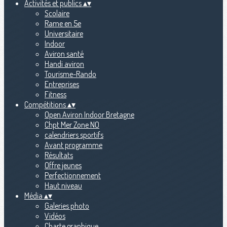
Activités et publics
▴
▾
Scolaire
Rame en 5e
Universitaire
Indoor
Aviron santé
Handi aviron
Tourisme-Rando
Entreprises
Fitness
Compétitions
▴
▾
Open Aviron Indoor Bretagne
Chpt Mer Zone NO
calendriers sportifs
Avant programme
Résultats
Offre jeunes
Perfectionnement
Haut niveau
Média
▴
▾
Galeries photo
Vidéos
Charte graphique