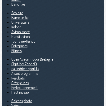
Banc fixe
Scolaire
Rame en 5e
Universitaire
Indoor
Aviron santé
Handi aviron
Tourisme-Rando
Entreprises
Fitness
Open Aviron Indoor Bretagne
Chpt Mer Zone NO
calendriers sportifs
Avant programme
Résultats
Offre jeunes
Perfectionnement
Haut niveau
Galeries photo
Vidéos