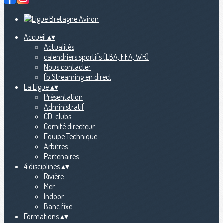
Accueil
▴
▾
Actualités
calendriers sportifs (LBA, FFA, WR)
Nous contacter
fb Streaming en direct
La Ligue
▴
▾
Présentation
Administratif
CD-clubs
Comité directeur
Equipe Technique
Arbitres
Partenaires
4 disciplines
▴
▾
Rivière
Mer
Indoor
Banc fixe
Formations
▴
▾