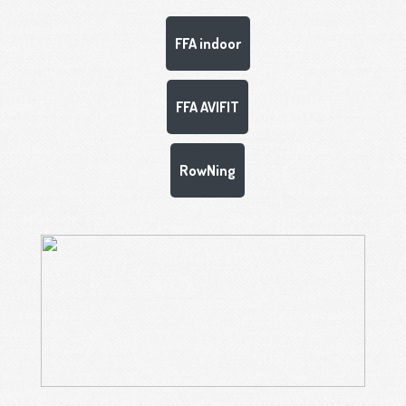
FFA indoor
FFA AVIFIT
RowNing