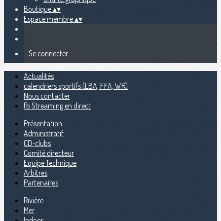
Boutique
▴
▾
Espace membre
▴
▾
Se connecter
Actualités
calendriers sportifs (LBA, FFA, WR)
Nous contacter
fb Streaming en direct
Présentation
Administratif
CD-clubs
Comité directeur
Equipe Technique
Arbitres
Partenaires
Rivière
Mer
Indoor