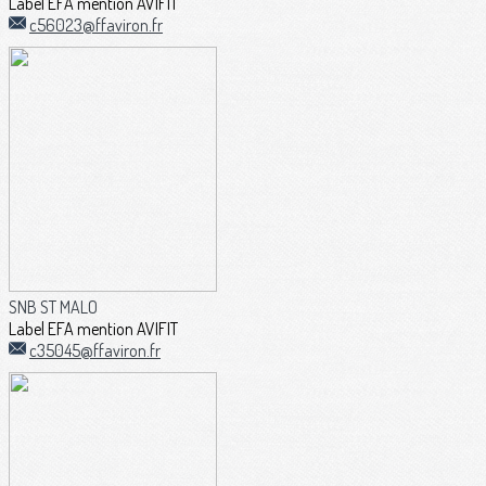
Label EFA mention AVIFIT
c56023@ffaviron.fr
SNB ST MALO
Label EFA mention AVIFIT
c35045@ffaviron.fr