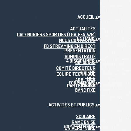
ACCUEIL
▴
▾
ACTUALITÉS
CALENDRIERS SPORTIFS (LBA, FFA, WR)
LA LIGUE
▴
▾
NOUS CONTACTER
FB STREAMING EN DIRECT
PRÉSENTATION
ADMINISTRATIF
4 DISCIPLINES
▴
▾
CD-CLUBS
COMITÉ DIRECTEUR
RIVIÈRE
EQUIPE TECHNIQUE
MER
ARBITRES
FORMATIONS
▴
▾
INDOOR
PARTENAIRES
BANC FIXE
ACTIVITÉS ET PUBLICS
▴
▾
SCOLAIRE
RAME EN 5E
COMPÉTITIONS
▴
▾
UNIVERSITAIRE