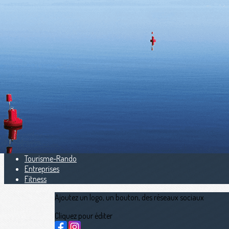
Exporter les lignes sélectionnées
Exporter toutes les colonnes
Exporter uniquement les colonnes affichées
Menu
<
>
Scolaire
Rame en 5e
Universitaire
Indoor
Aviron santé
Handi aviron
Tourisme-Rando
Entreprises
Fitness
Ajoutez un logo, un bouton, des réseaux sociaux
Cliquez pour éditer