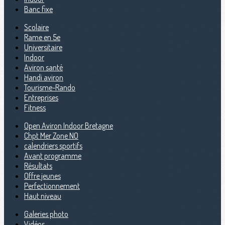
Banc fixe
Scolaire
Rame en 5e
Universitaire
Indoor
Aviron santé
Handi aviron
Tourisme-Rando
Entreprises
Fitness
Open Aviron Indoor Bretagne
Chpt Mer Zone NO
calendriers sportifs
Avant programme
Résultats
Offre jeunes
Perfectionnement
Haut niveau
Galeries photo
Vidéos