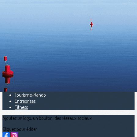
Exporter les lignes sélectionnées
Exporter toutes les colonnes
Exporter uniquement les colonnes affichées
Menu
<
>
Scolaire
Rame en 5e
Universitaire
Indoor
Aviron santé
Handi aviron
Tourisme-Rando
Entreprises
Fitness
Ajoutez un logo, un bouton, des réseaux sociaux
Cliquez pour éditer