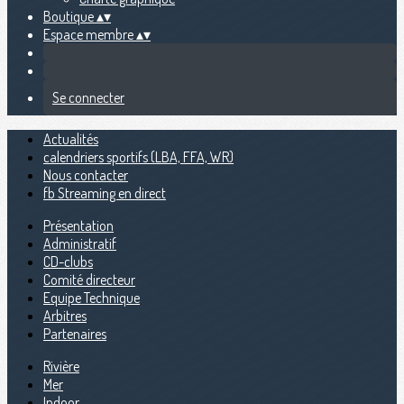
Boutique
▴
▾
Espace membre
▴
▾
Se connecter
Actualités
calendriers sportifs (LBA, FFA, WR)
Nous contacter
fb Streaming en direct
Présentation
Administratif
CD-clubs
Comité directeur
Equipe Technique
Arbitres
Partenaires
Rivière
Mer
Indoor