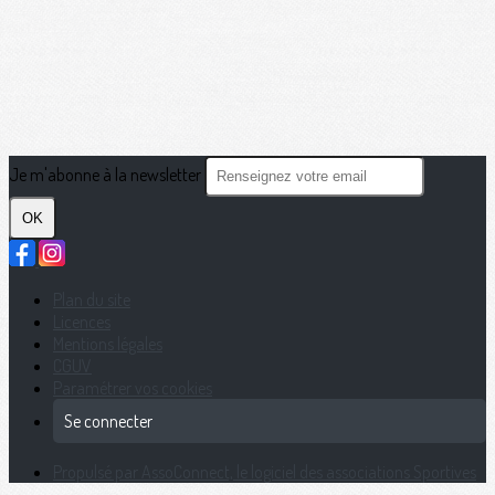
Je m'abonne à la newsletter
OK
Plan du site
Licences
Mentions légales
CGUV
Paramétrer vos cookies
Se connecter
Propulsé par AssoConnect, le logiciel des associations Sportives