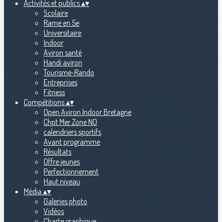
Activités et publics
▴
▾
Scolaire
Rame en 5e
Universitaire
Indoor
Aviron santé
Handi aviron
Tourisme-Rando
Entreprises
Fitness
Compétitions
▴
▾
Open Aviron Indoor Bretagne
Chpt Mer Zone NO
calendriers sportifs
Avant programme
Résultats
Offre jeunes
Perfectionnement
Haut niveau
Média
▴
▾
Galeries photo
Vidéos
Charte graphique