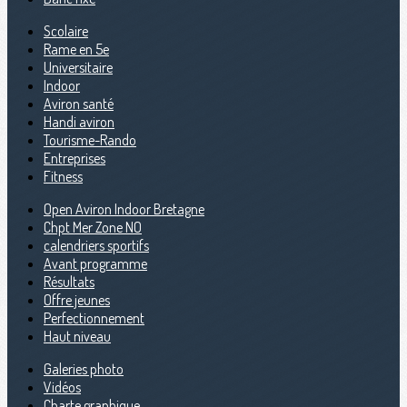
Scolaire
Rame en 5e
Universitaire
Indoor
Aviron santé
Handi aviron
Tourisme-Rando
Entreprises
Fitness
Open Aviron Indoor Bretagne
Chpt Mer Zone NO
calendriers sportifs
Avant programme
Résultats
Offre jeunes
Perfectionnement
Haut niveau
Galeries photo
Vidéos
Charte graphique