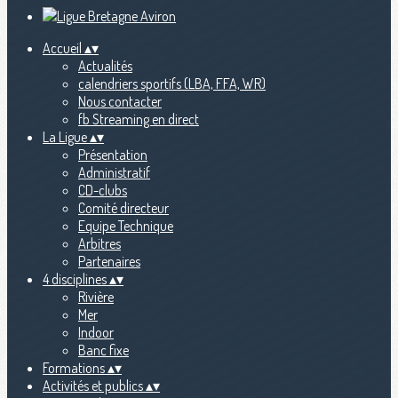
Accueil
▴
▾
Actualités
calendriers sportifs (LBA, FFA, WR)
Nous contacter
fb Streaming en direct
La Ligue
▴
▾
Présentation
Administratif
CD-clubs
Comité directeur
Equipe Technique
Arbitres
Partenaires
4 disciplines
▴
▾
Rivière
Mer
Indoor
Banc fixe
Formations
▴
▾
Activités et publics
▴
▾