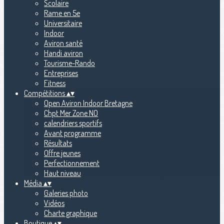
Scolaire
Rame en 5e
Universitaire
Indoor
Aviron santé
Handi aviron
Tourisme-Rando
Entreprises
Fitness
Compétitions
▴
▾
Open Aviron Indoor Bretagne
Chpt Mer Zone NO
calendriers sportifs
Avant programme
Résultats
Offre jeunes
Perfectionnement
Haut niveau
Média
▴
▾
Galeries photo
Vidéos
Charte graphique
Boutique
▴
▾