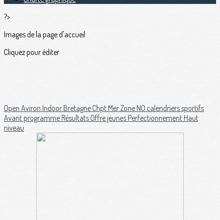
?>
Images de la page d'accueil
Cliquez pour éditer
Open Aviron Indoor Bretagne
Chpt Mer Zone NO
calendriers sportifs
Avant programme
Résultats
Offre jeunes
Perfectionnement
Haut
niveau