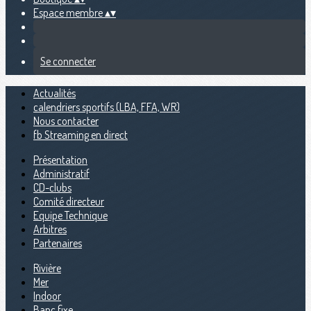
Espace membre
▴
▾
Se connecter
Actualités
calendriers sportifs (LBA, FFA, WR)
Nous contacter
fb Streaming en direct
Présentation
Administratif
CD-clubs
Comité directeur
Equipe Technique
Arbitres
Partenaires
Rivière
Mer
Indoor
Banc fixe