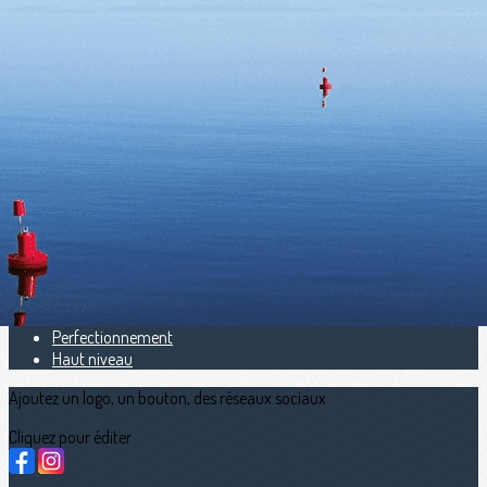
Exporter les lignes sélectionnées
Exporter toutes les colonnes
Exporter uniquement les colonnes affichées
Menu
<
>
Open Aviron Indoor Bretagne
Chpt Mer Zone NO
calendriers sportifs
Avant programme
Résultats
Offre jeunes
Perfectionnement
Haut niveau
Ajoutez un logo, un bouton, des réseaux sociaux
Cliquez pour éditer