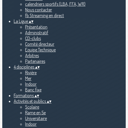
calendriers sportifs (LBA, FFA, WR)
Nous contacter
fb Streaming en direct
La Ligue
▴
▾
Présentation
Administratif
CD-clubs
Comité directeur
Equipe Technique
Arbitres
Partenaires
4 disciplines
▴
▾
Rivière
Mer
Indoor
Banc fixe
Formations
▴
▾
Activités et publics
▴
▾
Scolaire
Rame en 5e
Universitaire
Indoor