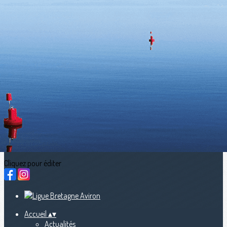
Exporter les lignes sélectionnées
Exporter toutes les colonnes
Exporter uniquement les colonnes affichées
Menu
<
>
Actualités
calendriers sportifs (LBA, FFA, WR)
Nous contacter
fb Streaming en direct
Ajoutez un logo, un bouton, des réseaux sociaux
Cliquez pour éditer
Accueil
▴
▾
Actualités