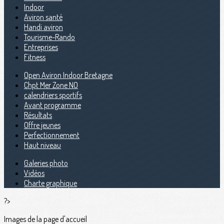
Indoor
Aviron santé
Handi aviron
Tourisme-Rando
Entreprises
Fitness
Open Aviron Indoor Bretagne
Chpt Mer Zone NO
calendriers sportifs
Avant programme
Résultats
Offre jeunes
Perfectionnement
Haut niveau
Galeries photo
Vidéos
Charte graphique
?>
Images de la page d'accueil