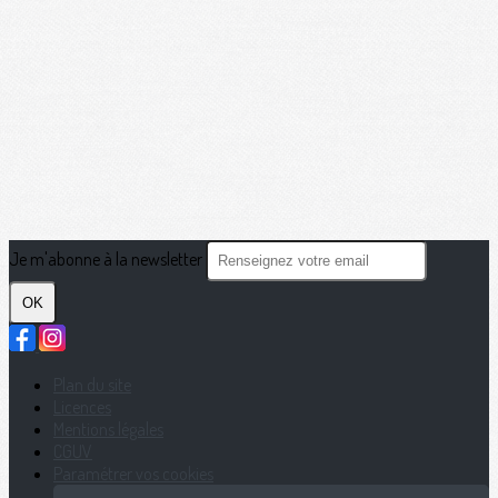
Je m'abonne à la newsletter
OK
Plan du site
Licences
Mentions légales
CGUV
Paramétrer vos cookies