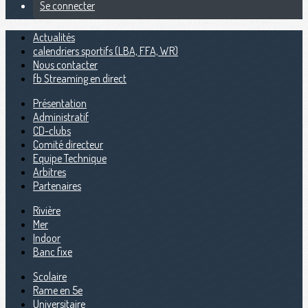
Se connecter
Actualités
calendriers sportifs (LBA, FFA, WR)
Nous contacter
fb Streaming en direct
Présentation
Administratif
CD-clubs
Comité directeur
Equipe Technique
Arbitres
Partenaires
Rivière
Mer
Indoor
Banc fixe
Scolaire
Rame en 5e
Universitaire