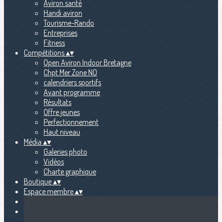
Aviron santé
Handi aviron
Tourisme-Rando
Entreprises
Fitness
Compétitions
▴
▾
Open Aviron Indoor Bretagne
Chpt Mer Zone NO
calendriers sportifs
Avant programme
Résultats
Offre jeunes
Perfectionnement
Haut niveau
Média
▴
▾
Galeries photo
Vidéos
Charte graphique
Boutique
▴
▾
Espace membre
▴
▾