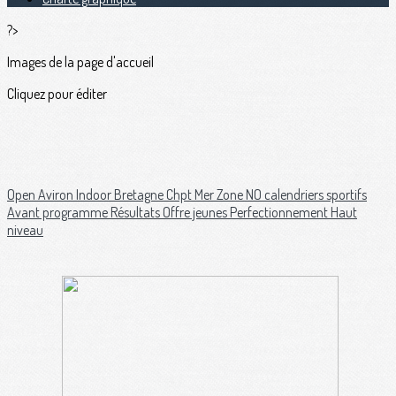
?>
Images de la page d'accueil
Cliquez pour éditer
Open Aviron Indoor Bretagne
Chpt Mer Zone NO
calendriers sportifs
Avant programme
Résultats
Offre jeunes
Perfectionnement
Haut
niveau