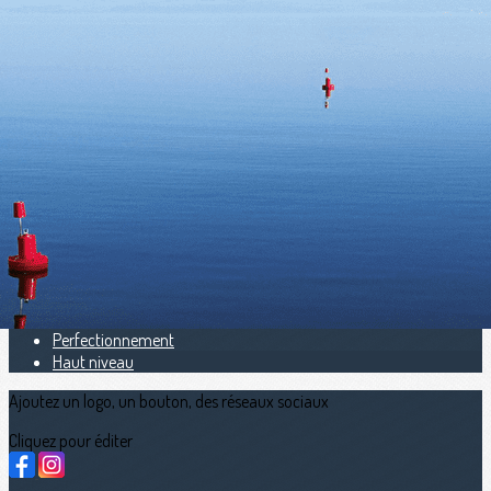
Exporter les lignes sélectionnées
Exporter toutes les colonnes
Exporter uniquement les colonnes affichées
Menu
<
>
Open Aviron Indoor Bretagne
Chpt Mer Zone NO
calendriers sportifs
Avant programme
Résultats
Offre jeunes
Perfectionnement
Haut niveau
Ajoutez un logo, un bouton, des réseaux sociaux
Cliquez pour éditer