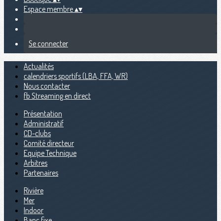
Espace membre
▴
▾
Se connecter
Actualités
calendriers sportifs (LBA, FFA, WR)
Nous contacter
fb Streaming en direct
Présentation
Administratif
CD-clubs
Comité directeur
Equipe Technique
Arbitres
Partenaires
Rivière
Mer
Indoor
Banc fixe