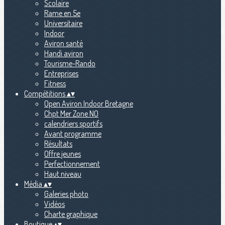
Scolaire
Rame en 5e
Universitaire
Indoor
Aviron santé
Handi aviron
Tourisme-Rando
Entreprises
Fitness
Compétitions
▴
▾
Open Aviron Indoor Bretagne
Chpt Mer Zone NO
calendriers sportifs
Avant programme
Résultats
Offre jeunes
Perfectionnement
Haut niveau
Média
▴
▾
Galeries photo
Vidéos
Charte graphique
Boutique
▴
▾