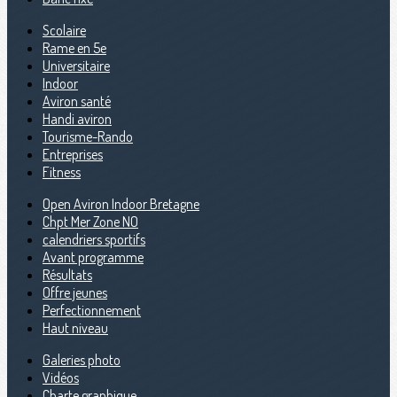
Scolaire
Rame en 5e
Universitaire
Indoor
Aviron santé
Handi aviron
Tourisme-Rando
Entreprises
Fitness
Open Aviron Indoor Bretagne
Chpt Mer Zone NO
calendriers sportifs
Avant programme
Résultats
Offre jeunes
Perfectionnement
Haut niveau
Galeries photo
Vidéos
Charte graphique