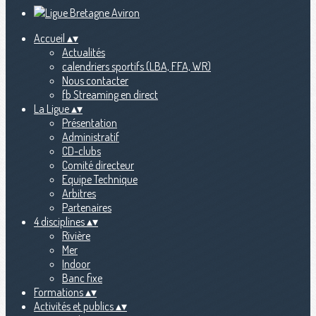
Accueil
▴
▾
Actualités
calendriers sportifs (LBA, FFA, WR)
Nous contacter
fb Streaming en direct
La Ligue
▴
▾
Présentation
Administratif
CD-clubs
Comité directeur
Equipe Technique
Arbitres
Partenaires
4 disciplines
▴
▾
Rivière
Mer
Indoor
Banc fixe
Formations
▴
▾
Activités et publics
▴
▾