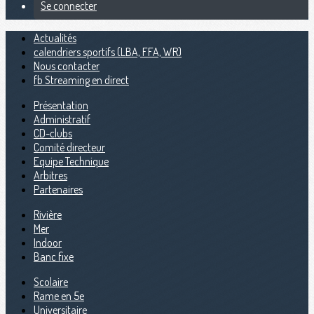
Se connecter
Actualités
calendriers sportifs (LBA, FFA, WR)
Nous contacter
fb Streaming en direct
Présentation
Administratif
CD-clubs
Comité directeur
Equipe Technique
Arbitres
Partenaires
Rivière
Mer
Indoor
Banc fixe
Scolaire
Rame en 5e
Universitaire