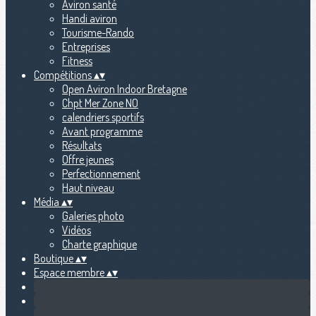
Aviron santé
Handi aviron
Tourisme-Rando
Entreprises
Fitness
Compétitions
▴
▾
Open Aviron Indoor Bretagne
Chpt Mer Zone NO
calendriers sportifs
Avant programme
Résultats
Offre jeunes
Perfectionnement
Haut niveau
Média
▴
▾
Galeries photo
Vidéos
Charte graphique
Boutique
▴
▾
Espace membre
▴
▾