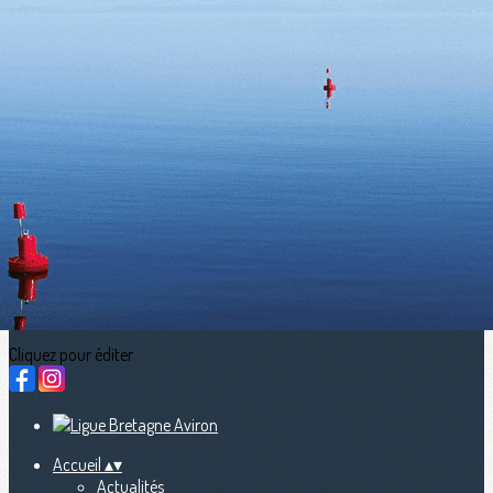
Exporter les lignes sélectionnées
Exporter toutes les colonnes
Exporter uniquement les colonnes affichées
Menu
<
>
Actualités
calendriers sportifs (LBA, FFA, WR)
Nous contacter
fb Streaming en direct
Ajoutez un logo, un bouton, des réseaux sociaux
Cliquez pour éditer
Accueil
▴
▾
Actualités