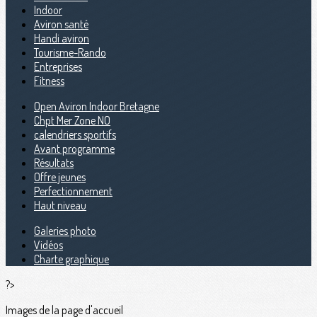
Indoor
Aviron santé
Handi aviron
Tourisme-Rando
Entreprises
Fitness
Open Aviron Indoor Bretagne
Chpt Mer Zone NO
calendriers sportifs
Avant programme
Résultats
Offre jeunes
Perfectionnement
Haut niveau
Galeries photo
Vidéos
Charte graphique
?>
Images de la page d'accueil