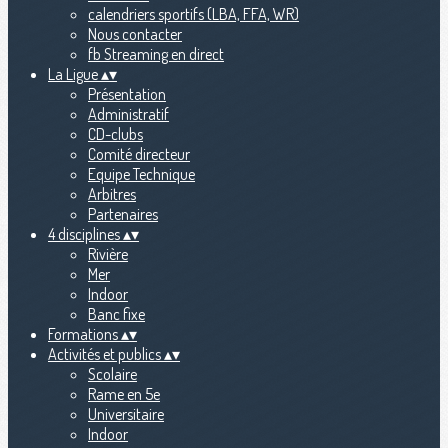
calendriers sportifs (LBA, FFA, WR)
Nous contacter
fb Streaming en direct
La Ligue
▴
▾
Présentation
Administratif
CD-clubs
Comité directeur
Equipe Technique
Arbitres
Partenaires
4 disciplines
▴
▾
Rivière
Mer
Indoor
Banc fixe
Formations
▴
▾
Activités et publics
▴
▾
Scolaire
Rame en 5e
Universitaire
Indoor