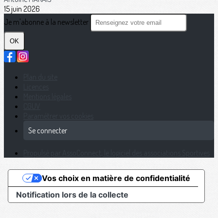
15 juin 2026
Je m'abonne à la newsletter
OK
Plan du site
Licences
Mentions légales
CGUV
Paramétrer vos cookies
Se connecter
Propulsé par AssoConnect, le logiciel des associations Sportives
Vos choix en matière de confidentialité
Notification lors de la collecte