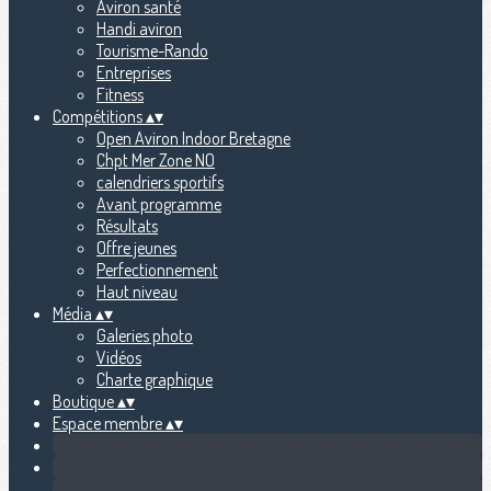
Aviron santé
Handi aviron
Tourisme-Rando
Entreprises
Fitness
Compétitions
▴
▾
Open Aviron Indoor Bretagne
Chpt Mer Zone NO
calendriers sportifs
Avant programme
Résultats
Offre jeunes
Perfectionnement
Haut niveau
Média
▴
▾
Galeries photo
Vidéos
Charte graphique
Boutique
▴
▾
Espace membre
▴
▾