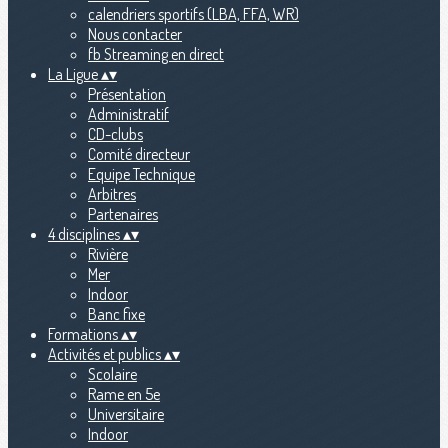
calendriers sportifs (LBA, FFA, WR)
Nous contacter
fb Streaming en direct
La Ligue
▴
▾
Présentation
Administratif
CD-clubs
Comité directeur
Equipe Technique
Arbitres
Partenaires
4 disciplines
▴
▾
Rivière
Mer
Indoor
Banc fixe
Formations
▴
▾
Activités et publics
▴
▾
Scolaire
Rame en 5e
Universitaire
Indoor