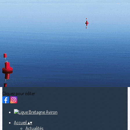
Exporter les lignes sélectionnées
Exporter toutes les colonnes
Exporter uniquement les colonnes affichées
Menu
<
>
Actualités
calendriers sportifs (LBA, FFA, WR)
Nous contacter
fb Streaming en direct
Ajoutez un logo, un bouton, des réseaux sociaux
Cliquez pour éditer
Accueil
▴
▾
Actualités