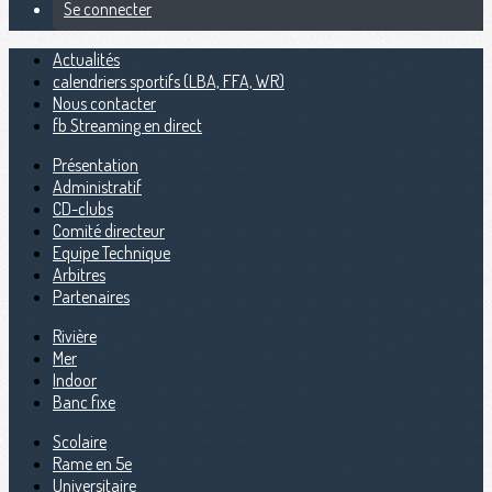
Se connecter
Actualités
calendriers sportifs (LBA, FFA, WR)
Nous contacter
fb Streaming en direct
Présentation
Administratif
CD-clubs
Comité directeur
Equipe Technique
Arbitres
Partenaires
Rivière
Mer
Indoor
Banc fixe
Scolaire
Rame en 5e
Universitaire