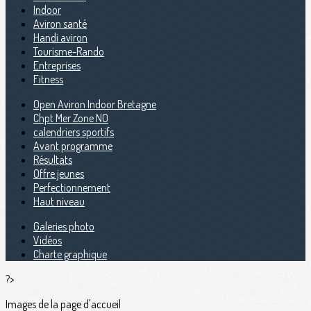
Indoor
Aviron santé
Handi aviron
Tourisme-Rando
Entreprises
Fitness
Open Aviron Indoor Bretagne
Chpt Mer Zone NO
calendriers sportifs
Avant programme
Résultats
Offre jeunes
Perfectionnement
Haut niveau
Galeries photo
Vidéos
Charte graphique
?>
Images de la page d'accueil