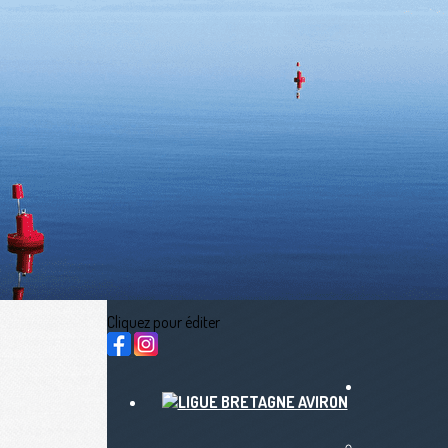
Exporter les lignes sélectionnées
Exporter toutes les colonnes
Exporter uniquement les colonnes affichées
Menu
<
>
Actualités
calendriers sportifs (LBA, FFA, WR)
Nous contacter
fb Streaming en direct
Ajoutez un logo, un bouton, des réseaux sociaux
Cliquez pour éditer