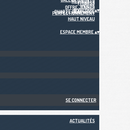
GALERIES PHOTO
RÉSULTATS
FITNESS
VIDÉOS
OFFRE JEUNES
BOUTIQUE
▴
▾
CHARTE GRAPHIQUE
PERFECTIONNEMENT
HAUT NIVEAU
ESPACE MEMBRE
▴
▾
SE CONNECTER
ACTUALITÉS