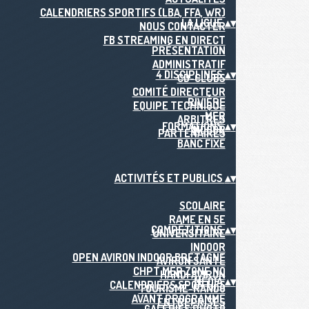
CALENDRIERS SPORTIFS (LBA, FFA, WR)
LA LIGUE
▴
▾
NOUS CONTACTER
FB STREAMING EN DIRECT
PRÉSENTATION
ADMINISTRATIF
4 DISCIPLINES
▴
▾
CD-CLUBS
COMITÉ DIRECTEUR
RIVIÈRE
EQUIPE TECHNIQUE
MER
ARBITRES
FORMATIONS
▴
▾
INDOOR
PARTENAIRES
BANC FIXE
ACTIVITÉS ET PUBLICS
▴
▾
SCOLAIRE
RAME EN 5E
COMPÉTITIONS
▴
▾
UNIVERSITAIRE
INDOOR
OPEN AVIRON INDOOR BRETAGNE
AVIRON SANTÉ
CHPT MER ZONE NO
HANDI AVIRON
MÉDIA
▴
▾
CALENDRIERS SPORTIFS
TOURISME-RANDO
AVANT PROGRAMME
ENTREPRISES