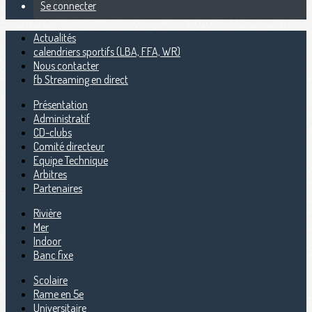
Se connecter
Actualités
calendriers sportifs (LBA, FFA, WR)
Nous contacter
fb Streaming en direct
Présentation
Administratif
CD-clubs
Comité directeur
Equipe Technique
Arbitres
Partenaires
Rivière
Mer
Indoor
Banc fixe
Scolaire
Rame en 5e
Universitaire