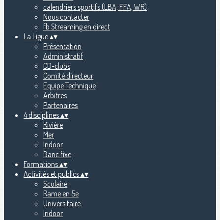
calendriers sportifs (LBA, FFA, WR)
Nous contacter
fb Streaming en direct
La Ligue
▴
▾
Présentation
Administratif
CD-clubs
Comité directeur
Equipe Technique
Arbitres
Partenaires
4 disciplines
▴
▾
Rivière
Mer
Indoor
Banc fixe
Formations
▴
▾
Activités et publics
▴
▾
Scolaire
Rame en 5e
Universitaire
Indoor