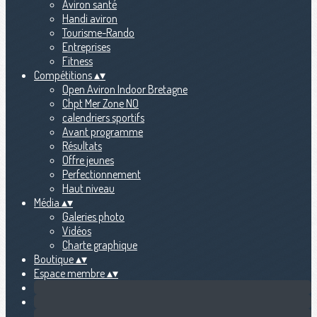
Aviron santé
Handi aviron
Tourisme-Rando
Entreprises
Fitness
Compétitions
▴
▾
Open Aviron Indoor Bretagne
Chpt Mer Zone NO
calendriers sportifs
Avant programme
Résultats
Offre jeunes
Perfectionnement
Haut niveau
Média
▴
▾
Galeries photo
Vidéos
Charte graphique
Boutique
▴
▾
Espace membre
▴
▾