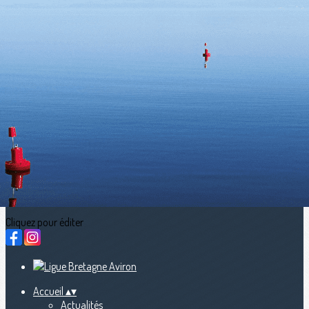
Exporter les lignes sélectionnées
Exporter toutes les colonnes
Exporter uniquement les colonnes affichées
Menu
<
>
Actualités
calendriers sportifs (LBA, FFA, WR)
Nous contacter
fb Streaming en direct
Ajoutez un logo, un bouton, des réseaux sociaux
Cliquez pour éditer
Accueil
▴
▾
Actualités