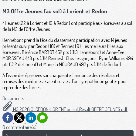
M3 Offre Jeunes (au sol) à Lorient et Redon
41 jeunes (22 à Lorient et 19 à Redon) ont participé aux épreuves au sol
de la M3 de l'Offre Jeunes.
Hennebont prend la tête du classement participation avec 14 jeunes
présents suivi par Redon (10) et Rennes (9). Les meilleurs filles aux
épreuves ; Bérénice BARBOT 452 pts (J13 Hennebont) et Anne-Eve
MORISSEAU 448 pts (J14 Rennes) . Chez les garçons : Ryan Williams 494
pts (J12 de Lorient) et Manech MOURAUD 492 pts (J14 de Redon).
A l'issue des épreuves sur chaque site, l'annonce des résultats et
remises des médailles étaient suivies d'un sympathique gouter pour
reprendre des forces.
Documents
M3 2026 01 REDON-LORIENT au sol_Result OFFRE JEUNES.pdf
0 commentaire(s)