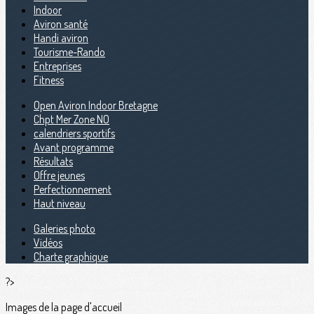
Indoor
Aviron santé
Handi aviron
Tourisme-Rando
Entreprises
Fitness
Open Aviron Indoor Bretagne
Chpt Mer Zone NO
calendriers sportifs
Avant programme
Résultats
Offre jeunes
Perfectionnement
Haut niveau
Galeries photo
Vidéos
Charte graphique
?>
Images de la page d'accueil