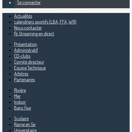
Se connecter
Actualités
calendriers sportifs (LBA, FFA, WR)
Nous contacter
fb Streaming en direct
Présentation
Administratif
CD-clubs
Comité directeur
Equipe Technique
Arbitres
Partenaires
Rivière
Mer
Indoor
Banc fixe
Scolaire
Rame en 5e
Universitaire