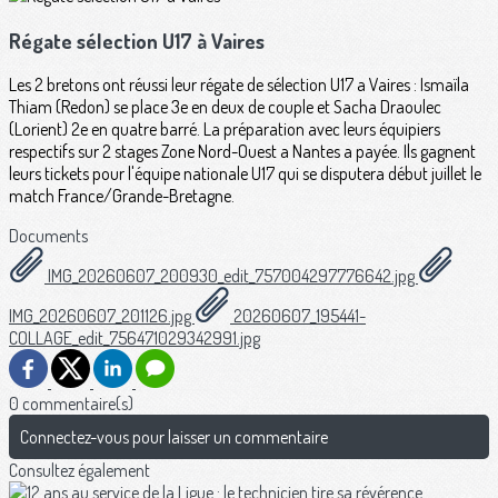
Régate sélection U17 à Vaires
Les 2 bretons ont réussi leur régate de sélection U17 a Vaires : Ismaïla
Thiam (Redon) se place 3e en deux de couple et Sacha Draoulec
(Lorient) 2e en quatre barré. La préparation avec leurs équipiers
respectifs sur 2 stages Zone Nord-Ouest a Nantes a payée. Ils gagnent
leurs tickets pour l'équipe nationale U17 qui se disputera début juillet le
match France/Grande-Bretagne.
Documents
IMG_20260607_200930_edit_757004297776642.jpg
IMG_20260607_201126.jpg
20260607_195441-
COLLAGE_edit_756471029342991.jpg
0 commentaire(s)
Connectez-vous pour laisser un commentaire
Consultez également