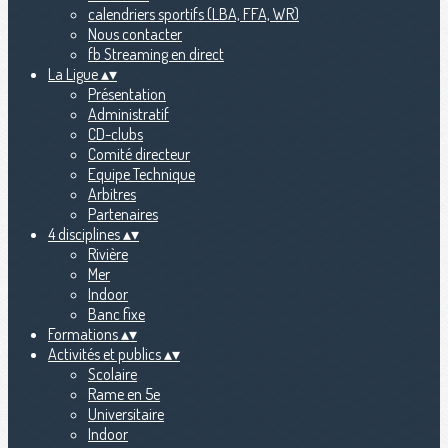
calendriers sportifs (LBA, FFA, WR)
Nous contacter
fb Streaming en direct
La Ligue
▴
▾
Présentation
Administratif
CD-clubs
Comité directeur
Equipe Technique
Arbitres
Partenaires
4 disciplines
▴
▾
Rivière
Mer
Indoor
Banc fixe
Formations
▴
▾
Activités et publics
▴
▾
Scolaire
Rame en 5e
Universitaire
Indoor