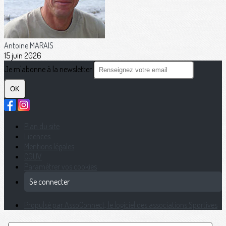
Antoine MARAIS
15 juin 2026
Je m'abonne à la newsletter
OK
Plan du site
Licences
Mentions légales
CGUV
Paramétrer vos cookies
Se connecter
Propulsé par AssoConnect, le logiciel des associations Sportives