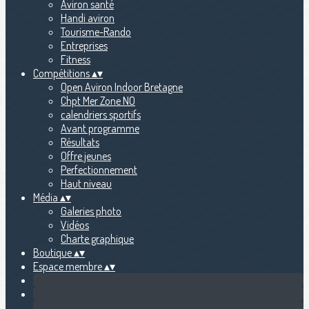
Aviron santé
Handi aviron
Tourisme-Rando
Entreprises
Fitness
Compétitions
▴
▾
Open Aviron Indoor Bretagne
Chpt Mer Zone NO
calendriers sportifs
Avant programme
Résultats
Offre jeunes
Perfectionnement
Haut niveau
Média
▴
▾
Galeries photo
Vidéos
Charte graphique
Boutique
▴
▾
Espace membre
▴
▾