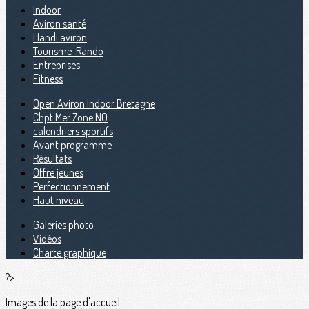
Indoor
Aviron santé
Handi aviron
Tourisme-Rando
Entreprises
Fitness
Open Aviron Indoor Bretagne
Chpt Mer Zone NO
calendriers sportifs
Avant programme
Résultats
Offre jeunes
Perfectionnement
Haut niveau
Galeries photo
Vidéos
Charte graphique
?>
Images de la page d'accueil